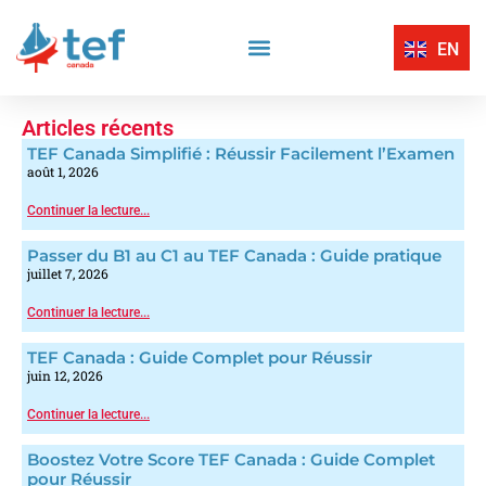
EN
Compréhension Écrite
Compréhension Orale
Centres D’Examen Certifiés TEF Canada
Expression Écrite
Expression Orale
Articles récents
TEF Canada Simplifié : Réussir Facilement l’Examen
août 1, 2026
Continuer la lecture...
Passer du B1 au C1 au TEF Canada : Guide pratique
juillet 7, 2026
Continuer la lecture...
TEF Canada : Guide Complet pour Réussir
juin 12, 2026
Continuer la lecture...
Boostez Votre Score TEF Canada : Guide Complet
pour Réussir