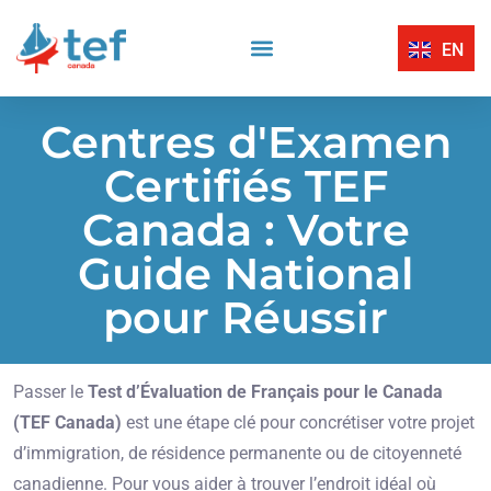
EN
Compréhension Écrite
Compréhension Orale
Centres D’Examen Certifiés TEF Canada
Expression Écrite
Expression Orale
Centres d'Examen
Certifiés TEF
Canada : Votre
Guide National
pour Réussir
Passer le
Test d’Évaluation de Français pour le Canada
(TEF Canada)
est une étape clé pour concrétiser votre projet
d’immigration, de résidence permanente ou de citoyenneté
canadienne. Pour vous aider à trouver l’endroit idéal où