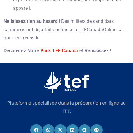
appareil.
Ne laissez rien au hasard !
Des milliers de candidats
canadiens ont déjà fait confiance à TEFCanadaOnline.ca
pour leur réussite.
Découvrez Notre
Pack TEF Canada
et Réussissez !
Plateforme spécialisée dans la préparation en ligne au
TEF.