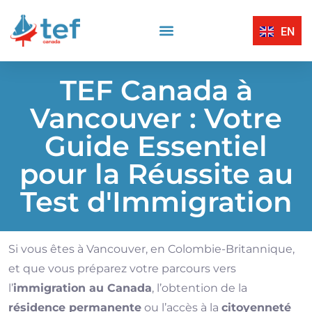
EN
Compréhension Écrite
Compréhension Orale
Centres D’Examen Certifiés TEF Canada
Expression Écrite
Expression Orale
TEF Canada à
Vancouver : Votre
Guide Essentiel
pour la Réussite au
Test d'Immigration
Si vous êtes à Vancouver, en Colombie-Britannique,
et que vous préparez votre parcours vers
l’
immigration au Canada
, l’obtention de la
résidence permanente
ou l’accès à la
citoyenneté