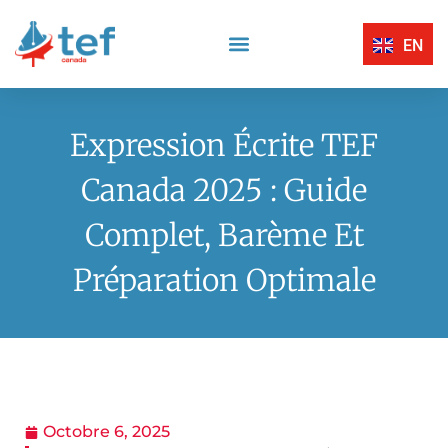
EN
Compréhension Écrite
Compréhension Orale
Centres D’Examen Certifiés TEF Canada
Expression Écrite
Expression Orale
Expression Écrite TEF
Canada 2025 : Guide
Complet, Barème Et
Préparation Optimale
Octobre 6, 2025