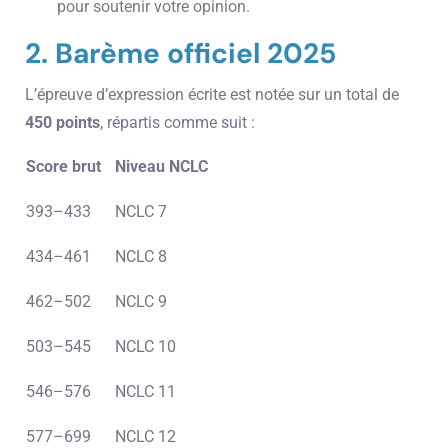
pour soutenir votre opinion.
2. Barème officiel 2025
L’épreuve d’expression écrite est notée sur un total de
450 points
, répartis comme suit :
Score brut
Niveau NCLC
393–433
NCLC 7
434–461
NCLC 8
462–502
NCLC 9
503–545
NCLC 10
546–576
NCLC 11
577–699
NCLC 12