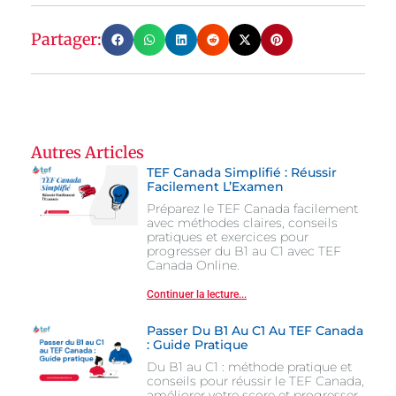
Partager:
Autres Articles
TEF Canada Simplifié : Réussir
Facilement L’Examen
Préparez le TEF Canada facilement
avec méthodes claires, conseils
pratiques et exercices pour
progresser du B1 au C1 avec TEF
Canada Online.
Continuer la lecture...
Passer Du B1 Au C1 Au TEF Canada
: Guide Pratique
Du B1 au C1 : méthode pratique et
conseils pour réussir le TEF Canada,
améliorer votre score et progresser