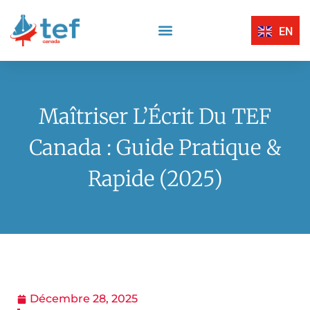
EN
Compréhension Écrite
Compréhension Orale
Centres D’Examen Certifiés TEF Canada
Expression Écrite
Expression Orale
Maîtriser L’Écrit Du TEF
Canada : Guide Pratique &
Rapide (2025)
Décembre 28, 2025