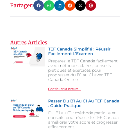
Partager:
Autres Articles
TEF Canada Simplifié : Réussir
Facilement L’Examen
Préparez le TEF Canada facilement
avec méthodes claires, conseils
pratiques et exercices pour
progresser du B1 au C1 avec TEF
Canada Online.
Continuer la lecture...
Passer Du B1 Au C1 Au TEF Canada
: Guide Pratique
Du B1 au C1 : méthode pratique et
conseils pour réussir le TEF Canada,
améliorer votre score et progresser
efficacement.