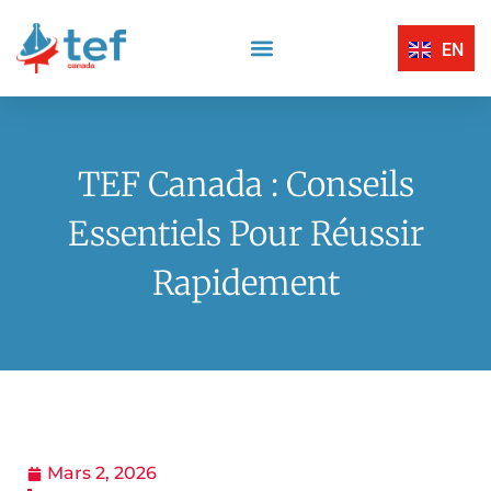
EN
Compréhension Écrite
Compréhension Orale
Centres D’Examen Certifiés TEF Canada
Expression Écrite
Expression Orale
TEF Canada : Conseils
Essentiels Pour Réussir
Rapidement
Mars 2, 2026