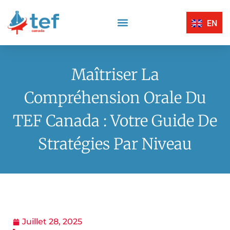
EN
Compréhension Écrite
Compréhension Orale
Centres D’Examen Certifiés TEF Canada
Expression Écrite
Expression Orale
Maîtriser La
Compréhension Orale Du
TEF Canada : Votre Guide De
Stratégies Par Niveau
Juillet 28, 2025