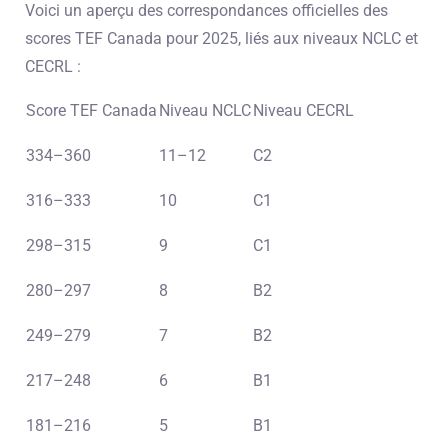
Voici un aperçu des correspondances officielles des
scores TEF Canada pour 2025, liés aux niveaux NCLC et
CECRL :
Score TEF Canada
Niveau NCLC
Niveau CECRL
334–360
11–12
C2
316–333
10
C1
298–315
9
C1
280–297
8
B2
249–279
7
B2
217–248
6
B1
181–216
5
B1