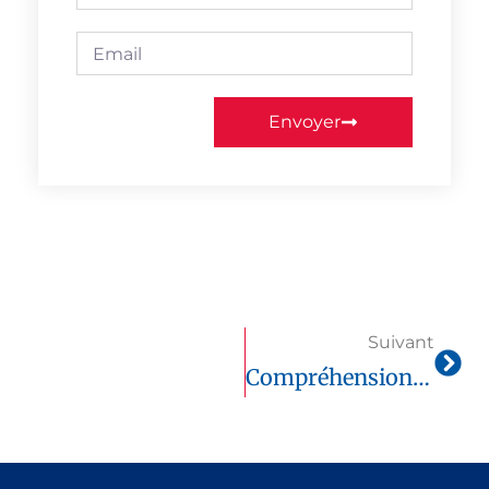
Envoyer
Suivant
Compréhension Écrite TEF Canada 2025 : Guide Complet + Barème Officiel & Tests Réels Sur Tefcanadaonline.com