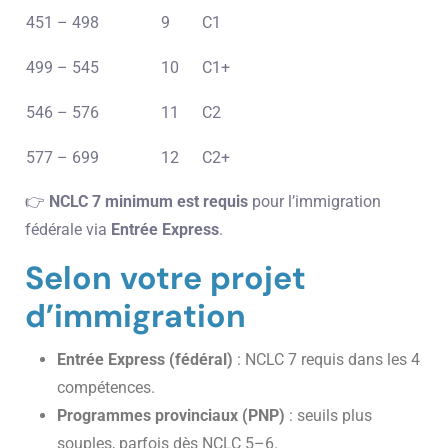
451 – 498
9
C1
499 – 545
10
C1+
546 – 576
11
C2
577 – 699
12
C2+
👉
NCLC 7 minimum est requis
pour l’immigration
fédérale via
Entrée Express
.
Selon votre projet
d’immigration
Entrée Express (fédéral)
: NCLC 7 requis dans les 4
compétences.
Programmes provinciaux (PNP)
: seuils plus
souples, parfois dès NCLC 5–6.