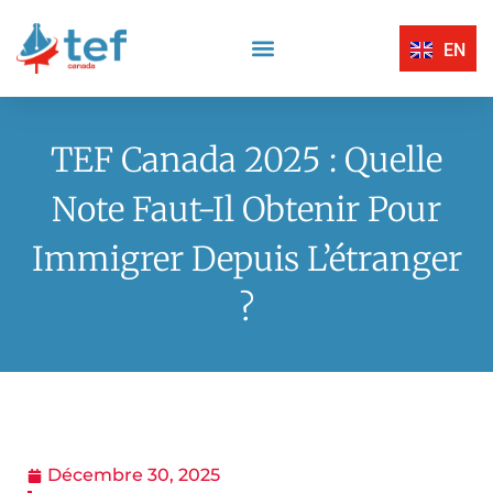
EN
Compréhension Écrite
Compréhension Orale
Centres D’Examen Certifiés TEF Canada
Expression Écrite
Expression Orale
TEF Canada 2025 : Quelle
Note Faut-Il Obtenir Pour
Immigrer Depuis L’étranger
?
Décembre 30, 2025