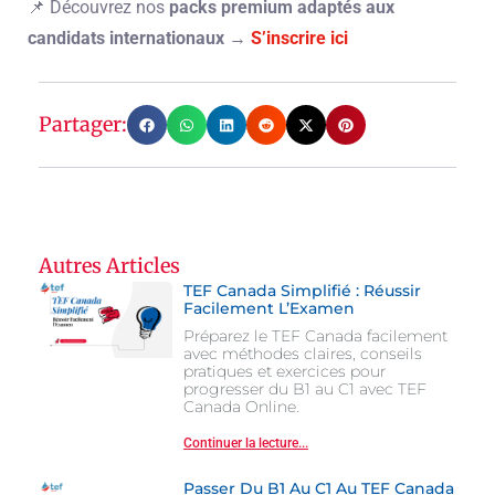
📌 Découvrez nos
packs premium adaptés aux
candidats internationaux
→
S’inscrire ici
Partager:
Autres Articles
TEF Canada Simplifié : Réussir
Facilement L’Examen
Préparez le TEF Canada facilement
avec méthodes claires, conseils
pratiques et exercices pour
progresser du B1 au C1 avec TEF
Canada Online.
Continuer la lecture...
Passer Du B1 Au C1 Au TEF Canada