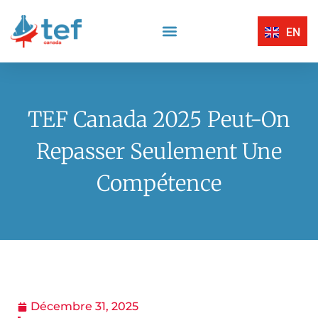
EN
Compréhension Écrite
Compréhension Orale
Centres D’Examen Certifiés TEF Canada
Expression Écrite
Expression Orale
TEF Canada 2025 Peut-On
Repasser Seulement Une
Compétence
Décembre 31, 2025