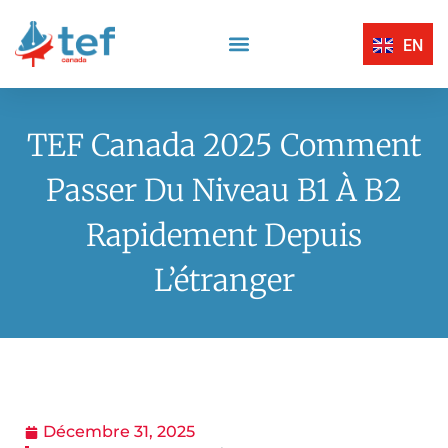
EN
Compréhension Écrite
Compréhension Orale
Centres D’Examen Certifiés TEF Canada
Expression Écrite
Expression Orale
TEF Canada 2025 Comment
Passer Du Niveau B1 À B2
Rapidement Depuis
L’étranger
Décembre 31, 2025