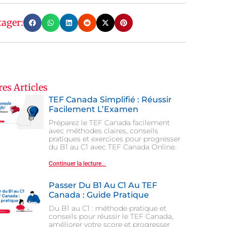
tager:
res Articles
TEF Canada Simplifié : Réussir
Facilement L’Examen
Préparez le TEF Canada facilement
avec méthodes claires, conseils
pratiques et exercices pour progresser
du B1 au C1 avec TEF Canada Online.
Continuer la lecture...
Passer Du B1 Au C1 Au TEF
Canada : Guide Pratique
Du B1 au C1 : méthode pratique et
conseils pour réussir le TEF Canada,
améliorer votre score et progresser