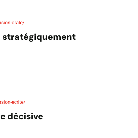
sion-orale/
re stratégiquement
ion-ecrite/
ve décisive