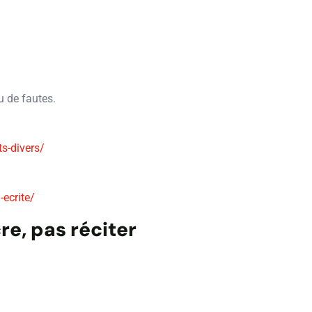
u de fautes.
ts-divers/
ecrite/
re, pas réciter